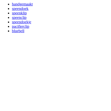
handgemaakt
speendoek
speenklip
speenclip
speendoekje
pacifierclip
bluebell