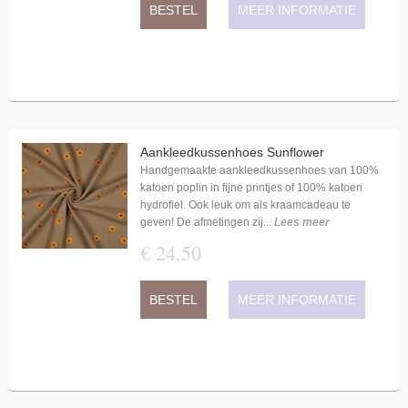
BESTEL
MEER INFORMATIE
Aankleedkussenhoes Sunflower
Handgemaakte aankleedkussenhoes van 100%
katoen poplin in fijne printjes of 100% katoen
hydrofiel. Ook leuk om als kraamcadeau te
geven! De afmetingen zij...
Lees meer
€
24
,
50
BESTEL
MEER INFORMATIE