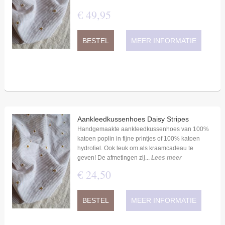
€
49
,
95
BESTEL
MEER INFORMATIE
Aankleedkussenhoes Daisy Stripes
Handgemaakte aankleedkussenhoes van 100%
katoen poplin in fijne printjes of 100% katoen
hydrofiel. Ook leuk om als kraamcadeau te
geven! De afmetingen zij...
Lees meer
€
24
,
50
BESTEL
MEER INFORMATIE