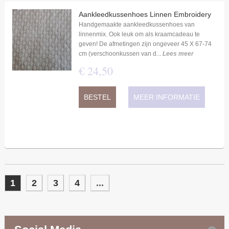
Aankleedkussenhoes Linnen Embroidery
Handgemaakte aankleedkussenhoes van
linnenmix. Ook leuk om als kraamcadeau te
geven! De afmetingen zijn ongeveer 45 X 67-74
cm (verschoonkussen van d...
Lees meer
€
24
,
50
BESTEL
MEER INFORMATIE
1
2
3
4
...