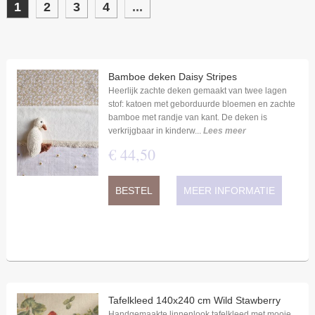
1
2
3
4
...
Bamboe deken Daisy Stripes
Heerlijk zachte deken gemaakt van twee lagen
stof: katoen met geborduurde bloemen en zachte
bamboe met randje van kant. De deken is
verkrijgbaar in kinderw...
Lees meer
€
44
,
50
BESTEL
MEER INFORMATIE
Tafelkleed 140x240 cm Wild Stawberry
Handgemaakte linnenlook tafelkleed met mooie