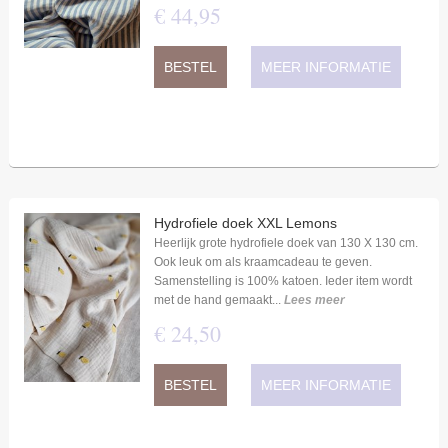
€
44
,
95
BESTEL
MEER INFORMATIE
Hydrofiele doek XXL Lemons
Heerlijk grote hydrofiele doek van 130 X 130 cm.
Ook leuk om als kraamcadeau te geven.
Samenstelling is 100% katoen. Ieder item wordt
met de hand gemaakt...
Lees meer
€
24
,
50
BESTEL
MEER INFORMATIE