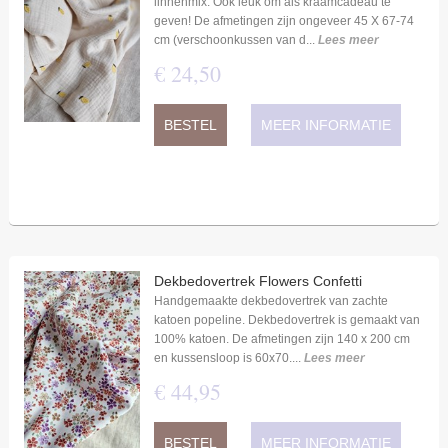
linnenmix. Ook leuk om als kraamcadeau te
geven! De afmetingen zijn ongeveer 45 X 67-74
cm (verschoonkussen van d...
Lees meer
€
24
,
50
BESTEL
MEER INFORMATIE
Dekbedovertrek Flowers Confetti
Handgemaakte dekbedovertrek van zachte
katoen popeline. Dekbedovertrek is gemaakt van
100% katoen. De afmetingen zijn 140 x 200 cm
en kussensloop is 60x70....
Lees meer
€
44
,
95
BESTEL
MEER INFORMATIE