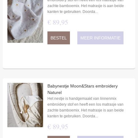
embroidery stof en heeft een los matrasje van
zachte bamboemix. Het matrasje is aan beide
kanten te gebruiken. Doorda...
€
89
,
95
BESTEL
MEER INFORMATIE
Babynestje Moon&Stars embroidery
Naturel
Het nestje is handgemaakt van linnenmix
embroidery stof en heeft een los matrasje van
zachte bamboemix. Het matrasje is aan beide
kanten te gebruiken. Doorda...
€
89
,
95