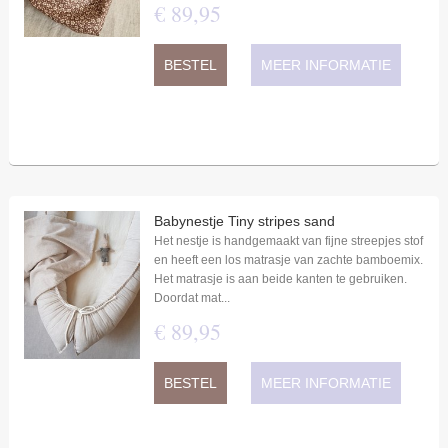
€
89
,
95
BESTEL
MEER INFORMATIE
Babynestje Tiny stripes sand
Het nestje is handgemaakt van fijne streepjes stof
en heeft een los matrasje van zachte bamboemix.
Het matrasje is aan beide kanten te gebruiken.
Doordat mat...
€
89
,
95
BESTEL
MEER INFORMATIE