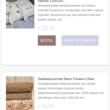
naturel 120x150
Handgemaakte dekbedovertrek van katoen
hydrofiel broderie in combinatie met effen naturel
hydrofiel. Bovenrand van het overtrek heeft een
kanten randje, wil ...
€
52
,
50
BESTEL
MEER INFORMATIE
Dekbedovertrek Retro Flowers Olive
Handgemaakte dekbedovertrek van zachte
katoen met vintage inspired printje.
Dekbedovertrek is gemaakt van 100% katoen. De
afmetingen zijn junior 120x150 me...
€
44
,
95