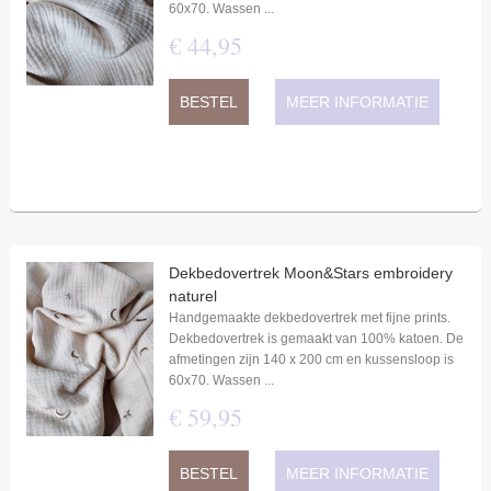
60x70. Wassen ...
€
44
,
95
BESTEL
MEER INFORMATIE
Dekbedovertrek Moon&Stars embroidery
naturel
Handgemaakte dekbedovertrek met fijne prints.
Dekbedovertrek is gemaakt van 100% katoen. De
afmetingen zijn 140 x 200 cm en kussensloop is
60x70. Wassen ...
€
59
,
95
BESTEL
MEER INFORMATIE