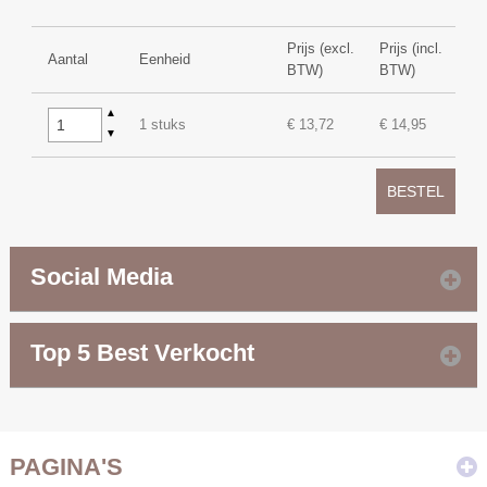
Prijs (excl.
Prijs (incl.
Aantal
Eenheid
BTW)
BTW)
▲
1 stuks
€ 13,72
€ 14,95
▼
BESTEL
Social Media
Top 5 Best Verkocht
PAGINA'S