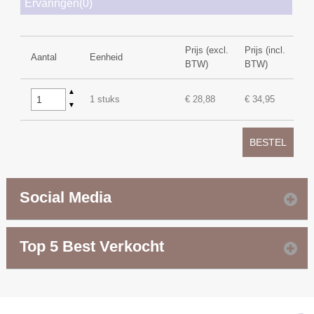
Ervaringen(0)
Prijs (excl.
Prijs (incl.
Aantal
Eenheid
BTW)
BTW)
▲
1 stuks
€ 28,88
€ 34,95
▼
BESTEL
Social Media
Top 5 Best Verkocht