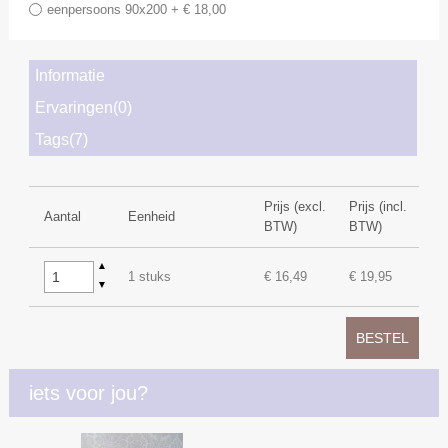
eenpersoons 90x200 + € 18,00
Informatie
Ervaringen(0)
Tags(7)
Prijs (excl.
Prijs (incl.
Aantal
Eenheid
BTW)
BTW)
▲
1 stuks
€ 16,49
€ 19,95
▼
BESTEL
iets voor jou?