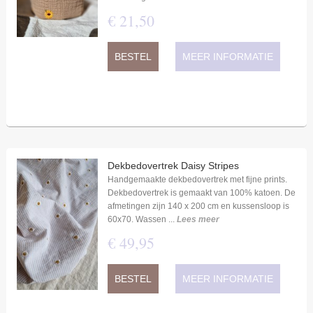
€
21
,
50
BESTEL
MEER INFORMATIE
Dekbedovertrek Daisy Stripes
Handgemaakte dekbedovertrek met fijne prints.
Dekbedovertrek is gemaakt van 100% katoen. De
afmetingen zijn 140 x 200 cm en kussensloop is
60x70. Wassen ...
Lees meer
€
49
,
95
BESTEL
MEER INFORMATIE