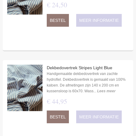
€
24
,
50
BESTEL
MEER INFORMATIE
Dekbedovertrek Stripes Light Blue
Handgemaakte dekbedovertrek van zachte
hydrofiel. Dekbedovertrek is gemaakt van 100%
katoen. De afmetingen zijn 140 x 200 cm en
kussensloop is 60x70. Wass...
Lees meer
€
44
,
95
BESTEL
MEER INFORMATIE