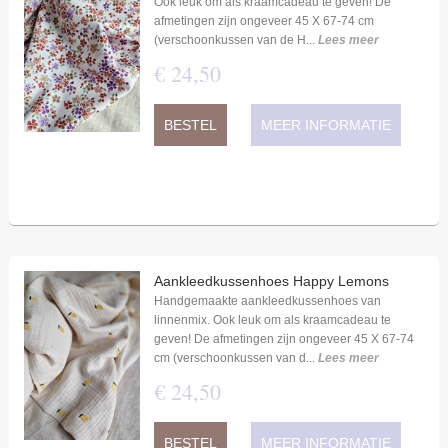
Ook leuk om als kraamcadeau te geven! De
afmetingen zijn ongeveer 45 X 67-74 cm
(verschoonkussen van de H...
Lees meer
€
24
,
50
BESTEL
MEER INFORMATIE
Aankleedkussenhoes Happy Lemons
Handgemaakte aankleedkussenhoes van
linnenmix. Ook leuk om als kraamcadeau te
geven! De afmetingen zijn ongeveer 45 X 67-74
cm (verschoonkussen van d...
Lees meer
€
24
,
50
BESTEL
MEER INFORMATIE