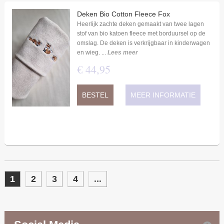
Deken Bio Cotton Fleece Fox
Heerlijk zachte deken gemaakt van twee lagen
stof van bio katoen fleece met borduursel op de
omslag. De deken is verkrijgbaar in kinderwagen
en wieg. ...
Lees meer
€
44
,
95
BESTEL
MEER INFORMATIE
1
2
3
4
...