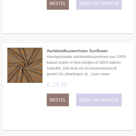
BESTEL
MEER INFORMATIE
Aankleedkussenhoes Sunflower
Handgemaakte aankleedkussenhoes van 100%
katoen poplin in fijne printjes of 100% katoen
hydrofiel. Ook leuk om als kraamcadeau te
geven! De afmetingen zij...
Lees meer
€
24
,
50
BESTEL
MEER INFORMATIE