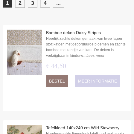
1
2
3
4
...
Bamboe deken Daisy Stripes
Heerlijk zachte deken gemaakt van twee lagen
stof: katoen met geborduurde bloemen en zachte
bamboe met randje van kant. De deken is
verkrijgbaar in kinderw...
Lees meer
€
44
,
50
BESTEL
MEER INFORMATIE
Tafelkleed 140x240 cm Wild Stawberry
Handgemaakte linnenlook tafelkleed met mooie