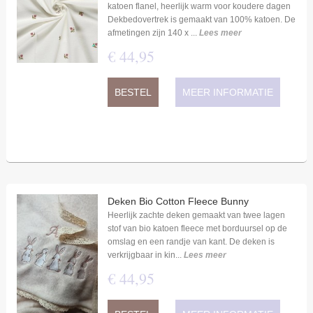
katoen flanel, heerlijk warm voor koudere dagen
Dekbedovertrek is gemaakt van 100% katoen. De
afmetingen zijn 140 x ...
Lees meer
€
44
,
95
BESTEL
MEER INFORMATIE
Deken Bio Cotton Fleece Bunny
Heerlijk zachte deken gemaakt van twee lagen
stof van bio katoen fleece met borduursel op de
omslag en een randje van kant. De deken is
verkrijgbaar in kin...
Lees meer
€
44
,
95